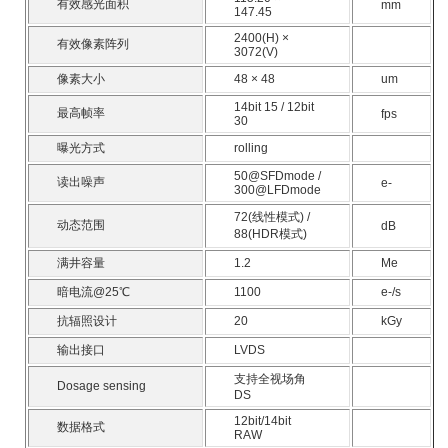
有效感光面积
mm
147.45
2400(H) ×
有效像素阵列
3072(V)
像素大小
48 × 48
um
14bit 15 / 12bit
最高帧率
fps
30
曝光方式
rolling
50@SFDmode /
读出噪声
e-
300@LFDmode
72(线性模式) /
动态范围
dB
88(HDR模式)
满井容量
1.2
Me
暗电流@25℃
1100
e-/s
抗辐照设计
20
kGy
输出接口
LVDS
支持全视场角
Dosage sensing
DS
12bit/14bit
数据格式
RAW