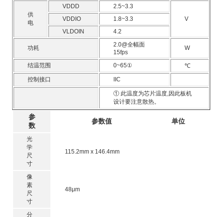
VDDD
2.5~3.3
供
VDDIO
1.8~3.3
V
电
VLDOIN
4.2
2.0@全幅面
功耗
W
15fps
结温范围
0~65①
℃
控制接口
IIC
① 此温度为芯片温度,因此板机
设计要注意散热。
参
参数值
单位
数
光
学
115.2mm x 146.4mm
尺
寸
像
素
48μm
尺
寸
分