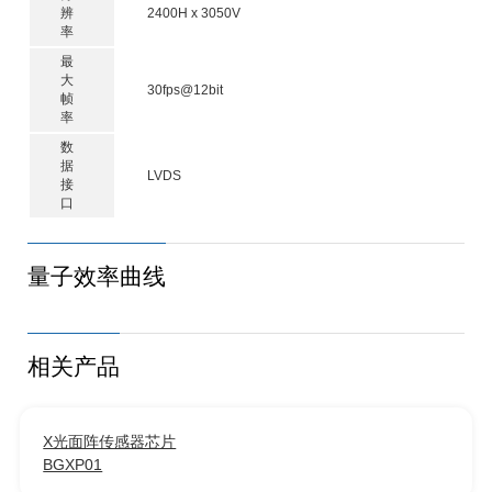
辨
2400H x 3050V
率
最
大
30fps@12bit
帧
率
数
据
LVDS
接
口
量子效率曲线
相关产品
X光面阵传感器芯片
BGXP01