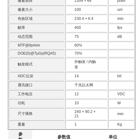
像素矩阵
2304 × 64
pixel
像素大小
100
um
有效区域
230.4 × 6.4
mm
帧率
400
fps
动态范围
75
dB
MTF@llp/mm
60%
DOE(0)@TμGy(RQA5)
70%
外触发 / 内触
触发模式
发
ADC位深
14
bit
通讯接口
千兆以太网
工作电压
12
VDC
功耗
10
W
240 × 90.2 ×
尺寸规格
mm
21
重量
1
Kg
参
参数值
单位