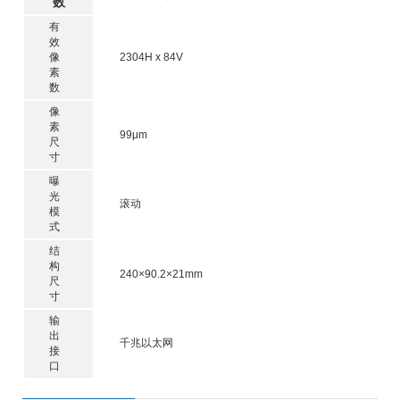
数
有
效
像
2304H x 84V
素
数
像
素
99μm
尺
寸
曝
光
滚动
模
式
结
构
240×90.2×21mm
尺
寸
输
出
千兆以太网
接
口