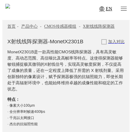
EN
首页
-
产品中心
-
CMOS传感器模组
-
X射线线阵探测器
X射线线阵探测器-MonetX2301B
加入对比
MonetX2301B是一款高性能CMOS线阵探测器，具有高灵敏
度、高动态范围、高信噪比及高帧率等特点。这使得探测器能够
敏锐捕捉极其微弱的X射线信号，实现高灵敏度探测，不仅提高
了成像的质量，还在一定程度上降低了所需的 X 射线剂量。采用
创新独特的像素设计，赋予探测器极强的抗辐照能力，即使长期
处于高辐射环境中，也能始终维持卓越的成像性能和稳定的工作
状态。
特点：
· 像素大小100μm
· 全分辨率时帧速400fps
· 千兆以太网接口
· 杰出的抗辐照性能