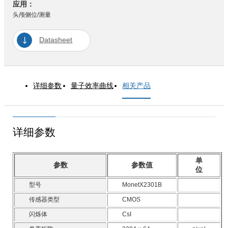
应用：
头颅侧位/测量
Datasheet
详细参数
量子效率曲线
相关产品
详细参数
单
参数
参数值
位
型号
MonetX2301B
传感器类型
CMOS
闪烁体
CsI