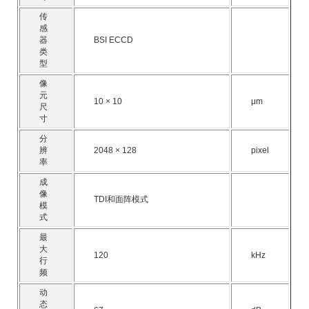
传
感
器
BSI ECCD
类
型
像
元
10 × 10
μm
尺
寸
分
辨
2048 × 128
pixel
率
成
像
TDI和面阵模式
模
式
最
大
120
kHz
行
频
动
态