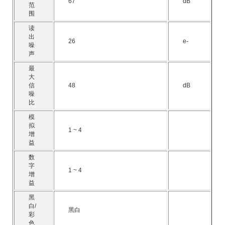
67
dB
范
围
读
出
26
e-
噪
声
最
大
信
48
dB
噪
比
模
拟
1 ~ 4
增
益
数
字
1 ~ 4
增
益
黑
白/
黑白
彩
色