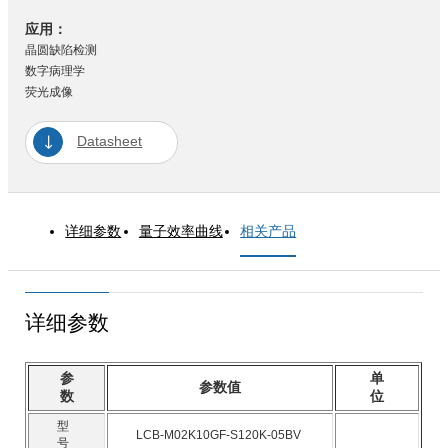
应用：
晶圆缺陷检测
数字病理学
荧光成像
Datasheet
详细参数
量子效率曲线
相关产品
详细参数
参
单
参数值
数
位
型
LCB-M02K10GF-S120K-05BV
号