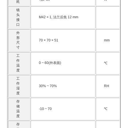
耗
镜
头
M42 × 1, 法兰后焦 12 mm
接
口
外
形
70 × 70 × 51
mm
尺
寸
工
作
0 ~ 60(外表面)
℃
温
度
工
作
30% ~ 70%
RH
湿
度
存
储
-10 ~ 70
℃
温
度
存