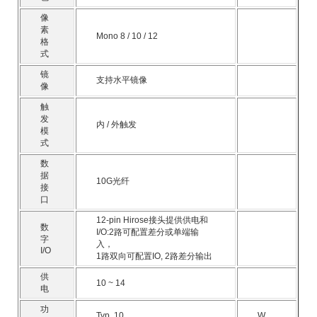
像
素
Mono 8 / 10 / 12
格
式
镜
支持水平镜像
像
触
发
内 / 外触发
模
式
数
据
10G光纤
接
口
12-pin Hirose接头提供供电和
数
I/O:2路可配置差分或单端输
字
入，
I/O
1路双向可配置IO, 2路差分输出
供
10 ~ 14
电
功
Typ. 10
W