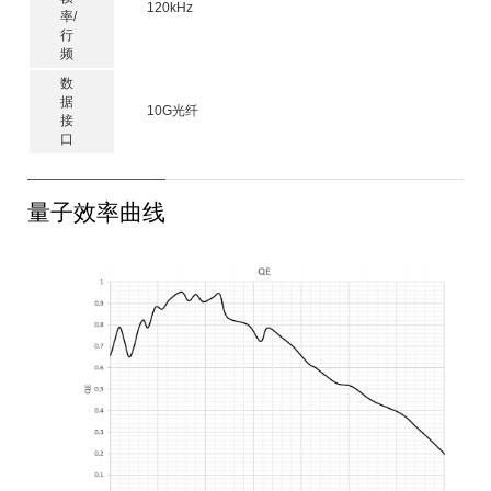
120kHz
率/
行
频
数
据
10G光纤
接
口
量子效率曲线