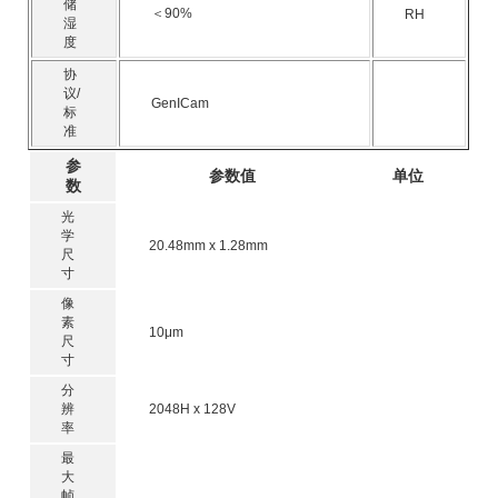
储
＜90%
RH
湿
度
协
议/
GenICam
标
准
参
参数值
单位
数
光
学
20.48mm x 1.28mm
尺
寸
像
素
10μm
尺
寸
分
辨
2048H x 128V
率
最
大
帧