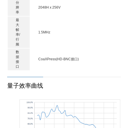
分
辨
2048H x 256V
率
最
大
帧
1.5MHz
率/
行
频
数
据
CoaXPress(HD-BNC接口)
接
口
量子效率曲线