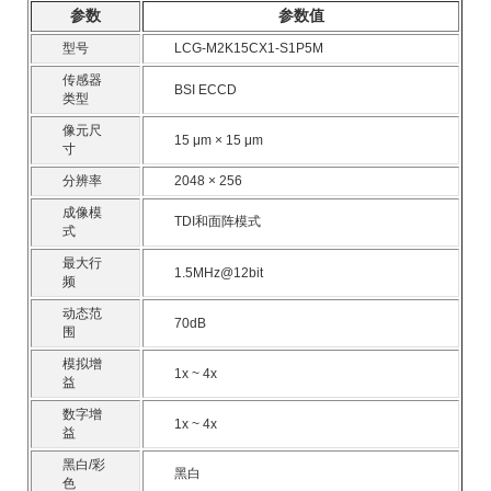
参数
参数值
型号
LCG-M2K15CX1-S1P5M
传感器
BSI ECCD
类型
像元尺
15 μm × 15 μm
寸
分辨率
2048 × 256
成像模
TDI和面阵模式
式
最大行
1.5MHz@12bit
频
动态范
70dB
围
模拟增
1x ~ 4x
益
数字增
1x ~ 4x
益
黑白/彩
黑白
色