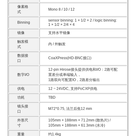
像素格
Mono 8 / 10 / 12
式
sensor binning: 1 × 1/2 × 2 / logic binning:
Binning
1 × 1/2 × 2/4 × 4
镜像
支持水平镜像
触发模
内 / 外触发
式
数据接
CoaXPress(HD-BNC接口)
口
12-pin Hirose接头提供供电和I/O：2路可配
数字I/O
置差分或单端输入，
1路双向可配置IO，2路差分输出
供电
12 ~ 24VDC, 支持PoCXP供电
功耗
TBD
镜头接
M72*0.75, 法兰后焦12 mm
口
外形尺
105mm × 188mm × 71.2mm (散热片) /
寸
105mm × 188mm × 61.3mm (水冷)
重量
约1.4kg